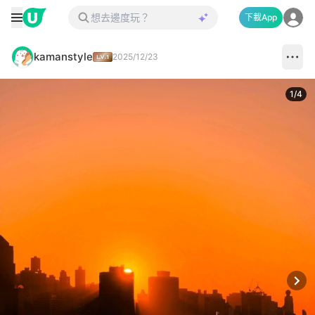
下載App
kamanstyle
2025/12/23
1
/
4
Next