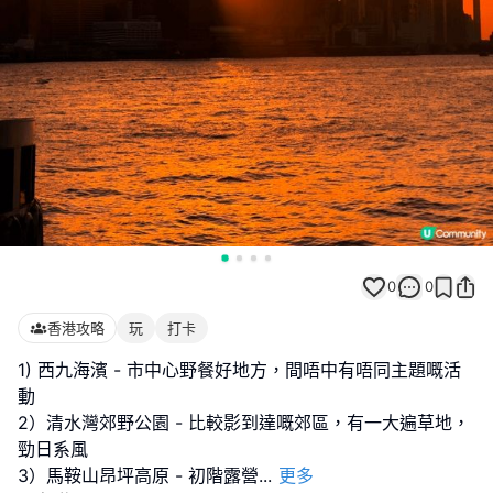
0
0
香港攻略
玩
打卡
1) 西九海濱 - 市中心野餐好地方，間唔中有唔同主題嘅活
動
2）清水灣郊野公園 - 比較影到達嘅郊區，有一大遍草地，
勁日系風
3）馬鞍山昂坪高原 - 初階露營
...
更多