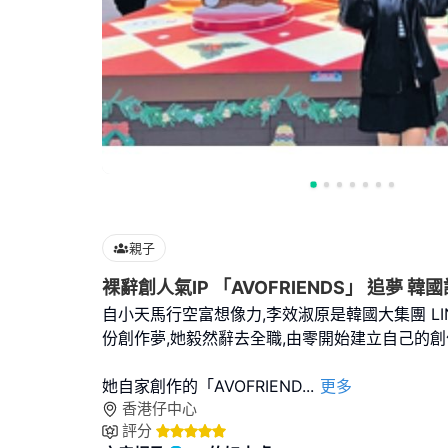
親子
裸辭創人氣IP 「AVOFRIENDS」 追夢 韓
自小天馬行空富想像力,李效淑原是韓國大集團 LI
份創作夢,她毅然辭去全職,由零開始建立自己的
她自家創作的「AVOFRIEND
...
更多
香港仔中心
評分