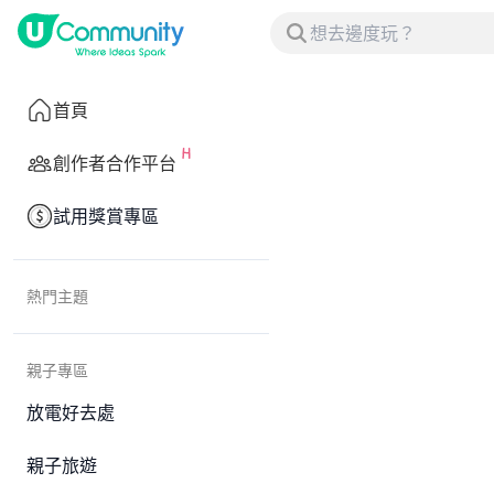
首頁
創作者合作平台
試用獎賞專區
熱門主題
親子專區
放電好去處
親子旅遊