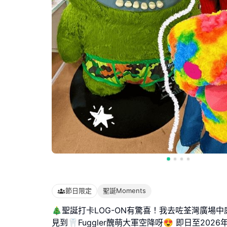
節日限定
聖誕Moments
🎄聖誕打卡LOG-ON有驚喜！我去咗荃灣廣場中
見到🦷Fuggler醜萌大軍空降呀😍 即日至202