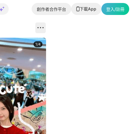
下載App
創作者合作平台
登入/註冊
1
/
4