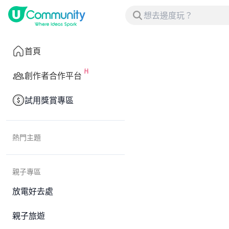
首頁
創作者合作平台
試用獎賞專區
熱門主題
親子專區
放電好去處
親子旅遊