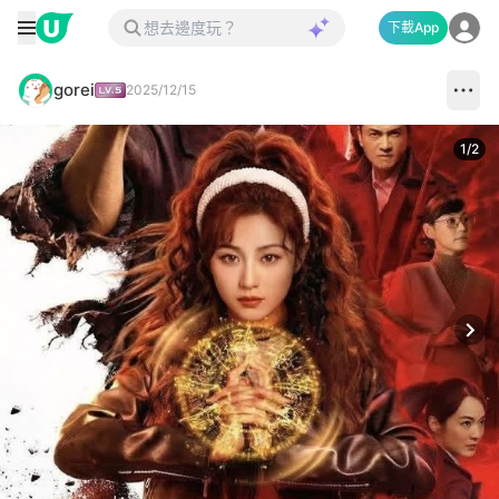
下載App
gorei
2025/12/15
1
/
2
Next