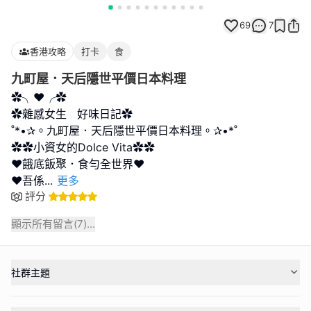
69
7
香港攻略
打卡
食
九町屋．天后隱世平價日本料理
✿╮❤╭✿
✿雜感女生 好味日記✿
˚*•✰。九町屋．天后隱世平價日本料理。✰•*˚
✿✿小資女的Dolce Vita✿✿
❤餓底飯聚．食勻全世界❤
❤吾係
...
更多
評分
顯示所有留言(
7
)...
社群主題