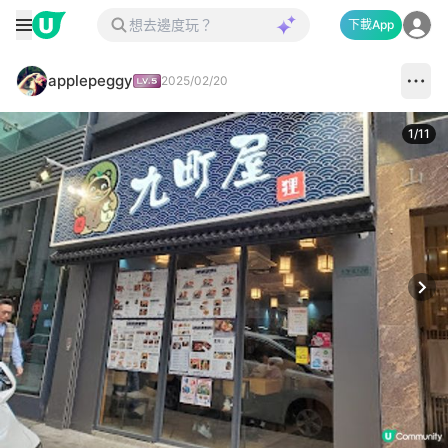
下載App
applepeggy
2025/02/20
1
/
11
Next