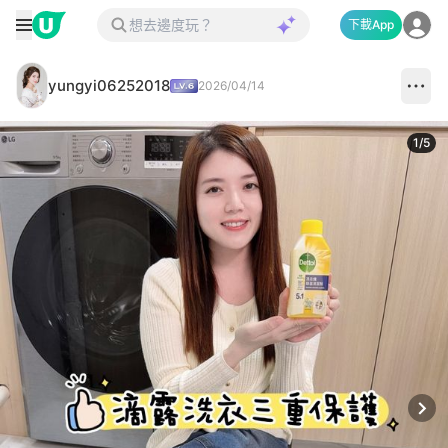
下載App
yungyi06252018
2026/04/14
1
/
5
Next