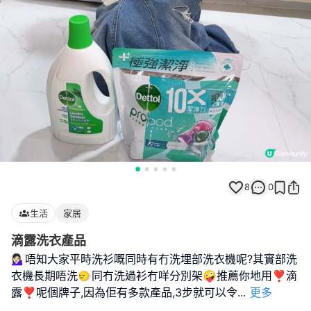
8
0
生活
家居
滴露洗衣產品
💁🏻‍♀️唔知大家平時洗衫嘅同時有冇洗埋部洗衣機呢?其實部洗
衣機長期唔洗🙂‍↔️同冇洗過衫冇咩分別架🤪推薦你地用❣滴
露❣呢個牌子,因為佢有多款產品,3步就可以令
...
更多