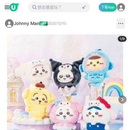
下載App
Johnny Man
2025/12/10
1
/
9
Next