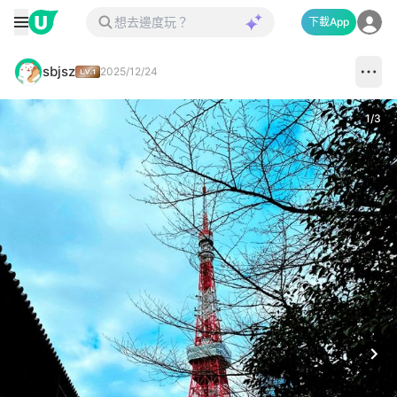
下載App
sbjsz
2025/12/24
1
/
3
Next