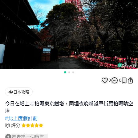
0
0
日本攻略
今日在增上寺拍嘅東京鐵塔，同埋夜晚喺淺草街頭拍嘅晴空
#北上度假計劃
評分
發表第一個留言...