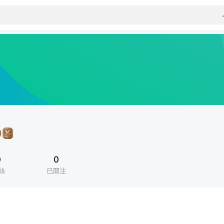
0
0
絲
已關注