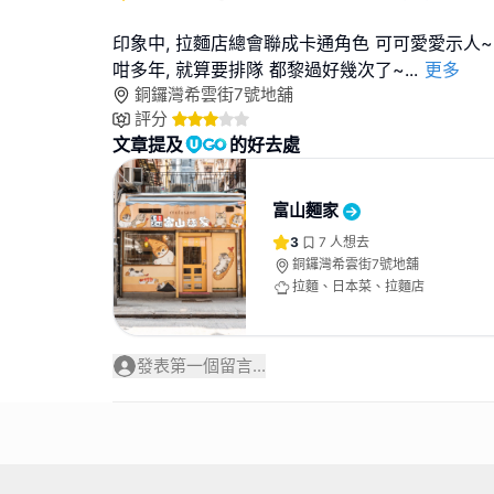
印象中, 拉麵店總會聯成卡通角色 可可愛愛示人~
咁多年, 就算要排隊 都黎過好幾次了~
...
更多
銅鑼灣希雲街7號地舖
評分
文章提及
的好去處
富山麵家
3
7
人想去
銅鑼灣希雲街7號地舖
拉麵、日本菜、拉麵店
發表第一個留言...