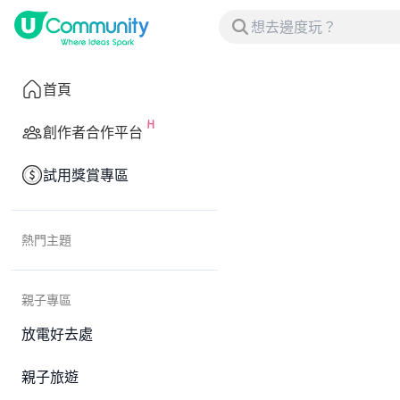
首頁
創作者合作平台
試用獎賞專區
熱門主題
親子專區
放電好去處
親子旅遊