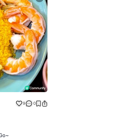
Next slide
9
0
Go~