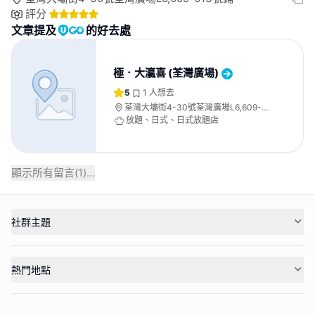
評分
文章提及
的好去處
極．大瀛喜 (荃灣廣場)
5
1
人想去
荃灣大壩街4-30號荃灣廣場L6,609-
613號鋪
放題、日式、日式放題店
顯示所有留言(
1
)...
社群主題
熱門地點