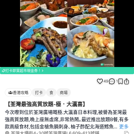
Loaded
:
Unmute
100.00%
打卡即賞超市現金券！
49
1
香港攻略
打卡
食
商場
【荃灣最強高質放題-極．大瀛喜】
今次嚟到位於荃灣廣場嘅極.大瀛喜日本料理,被譽為荃灣最
強高質放題,晚上座無虛席,非常熱鬧｡最近推出放題B餐,有多
款高級食材,包括金槍魚腩刺身､柚子酢配北海道鱈魚
...
更多
荃灣大壩街4-30號荃灣廣場L6,609-613號鋪