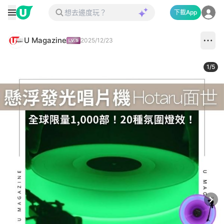
下載App
U Magazine
2025/12/23
1
/
5
Next