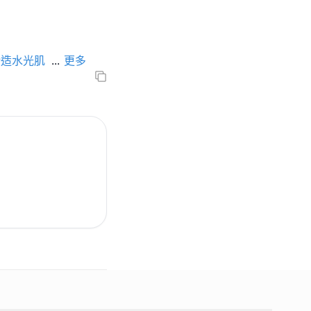
締造水光肌
...
更多