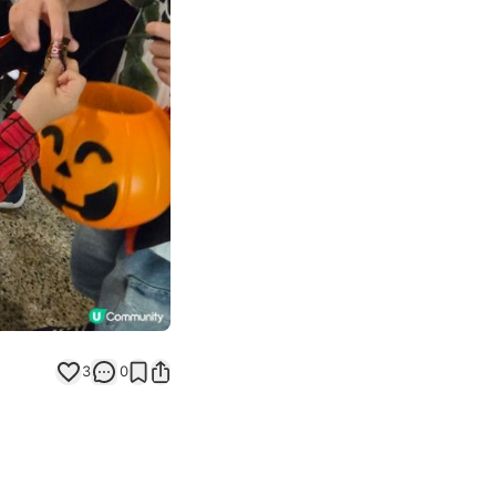
Next slide
3
0