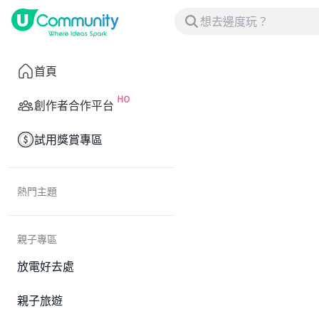
首頁
創作者合作平台
試用獎賞專區
熱門主題
親子專區
放電好去處
親子旅遊