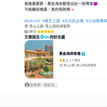
每逢萬聖節，黃金海岸都會出玩一班嘩鬼😈
不給糖就搗蛋，真的很熱鬧🍬
#eattofit
#養生之選
#水光肌必備
#以油養膚
青山公路-青山灣段掃管笏
評分
文章提及
的好去處
黃金海岸商場
5
3
人想去
青山公路-青山灣段掃管笏
發表第一個留言...