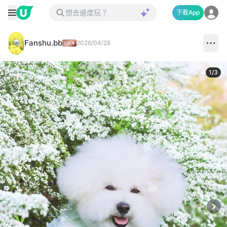
下載App
Fanshu.bb
2026/04/28
1
/
3
Next