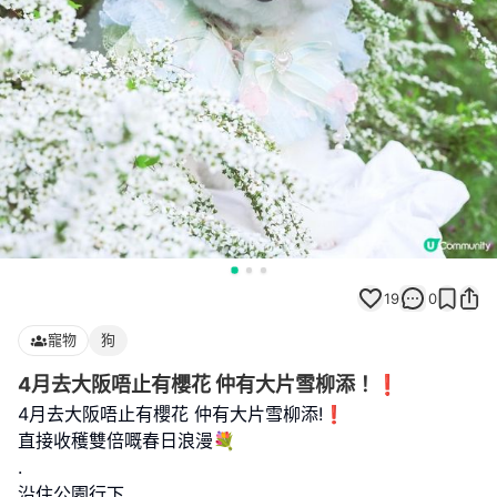
19
0
寵物
狗
4月去大阪唔止有櫻花 仲有大片雪柳添！❗️
4月去大阪唔止有櫻花 仲有大片雪柳添!❗️
直接收穫雙倍嘅春日浪漫💐
.
沿住公園行下