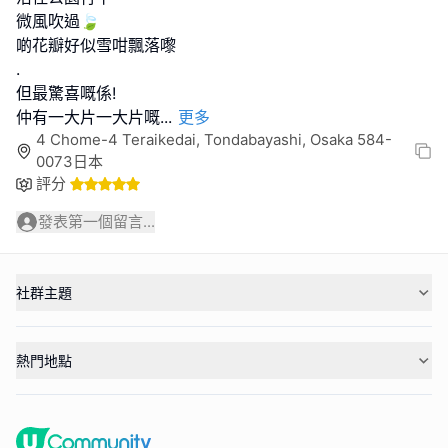
微風吹過🍃
啲花瓣好似雪咁飄落嚟
.
但最驚喜嘅係!
仲有一大片一大片嘅
...
更多
4 Chome-4 Teraikedai, Tondabayashi, Osaka 584-
0073日本
評分
發表第一個留言...
社群主題
熱門地點