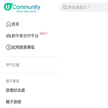
首頁
創作者合作平台
試用獎賞專區
熱門主題
親子專區
放電好去處
親子旅遊