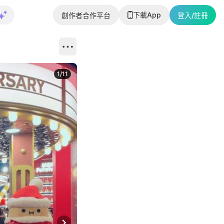
下載App
創作者合作平台
登入/註冊
1
/
11