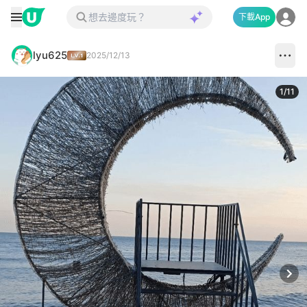
下載App
lyu625
2025/12/13
1
/
11
Next