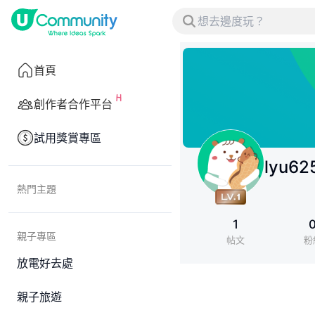
首頁
創作者合作平台
試用獎賞專區
lyu62
熱門主題
1
親子專區
帖文
粉
放電好去處
親子旅遊