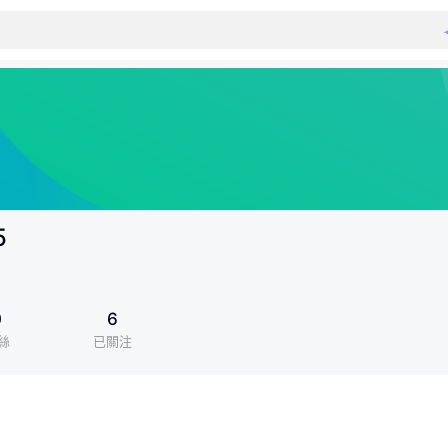
5
0
6
絲
已關注