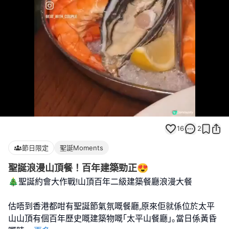
Loaded
:
Unmute
100.00%
16
2
節日限定
聖誕Moments
聖誕浪漫山頂餐！百年建築勁正😍
🎄聖誕約會大作戰!山頂百年二級建築餐廳浪漫大餐
估唔到香港都咁有聖誕節氣氛嘅餐廳,原來佢就係位於太平
山山頂有個百年歷史嘅建築物嘅｢太平山餐廳｣｡當日係黃昏