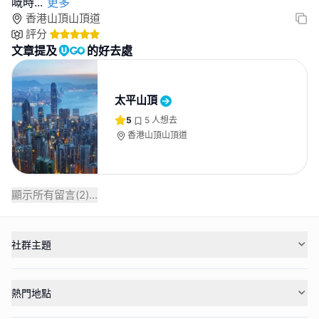
嘅時
...
更多
香港山頂山頂道
評分
文章提及
的好去處
太平山頂
5
5
人想去
香港山頂山頂道
顯示所有留言(
2
)...
社群主題
熱門地點