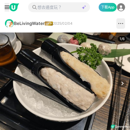
下載App
BeLivingWater
2025/02/04
1
/
6
Next