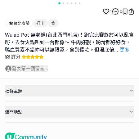
1
0
台北攻略
打卡
食
Wulao Pot 無老鍋(台北西門町店)！跑完比賽終於可以亂食
嘢，去食火鍋叫到一台都係～ 牛肉好靚，啲滑都好好食，
鴨血質素不錯仲可以無限添，食到傻咗。但湯底偏
...
更多
評分
發表第一個留言...
社群主題
熱門地點