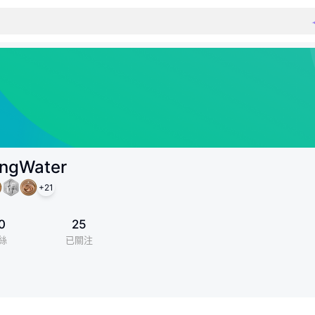
ingWater
+
21
0
25
絲
已關注