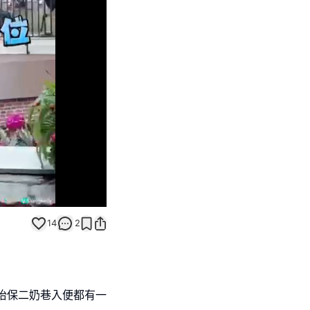
Unmute
14
2
怡保二奶巷入便都有一