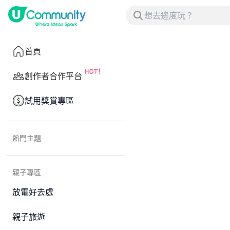
首頁
創作者合作平台
試用獎賞專區
熱門主題
親子專區
放電好去處
親子旅遊