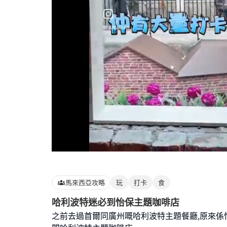
Loaded
:
100.00%
馬來西亞攻略
玩
打卡
食
哈利波特迷必到怡保主題咖啡店
之前去過首爾同廣州嘅哈利波特主題餐廳,原來係