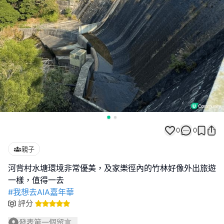
0
0
親子
河背村水塘環境非常優美，及家樂徑內的竹林好像外出旅遊
#我想去AIA嘉年華
評分
發表第一個留言...