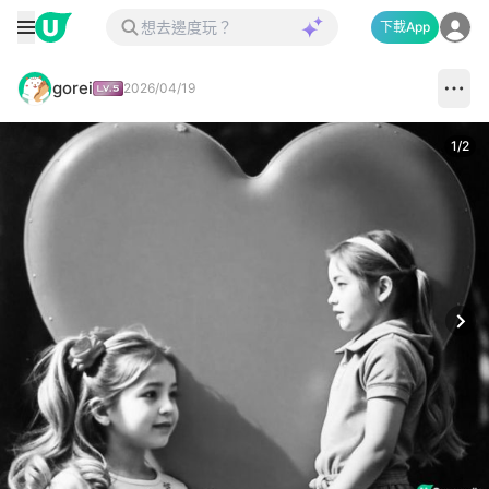
下載App
gorei
2026/04/19
1
/
2
Next