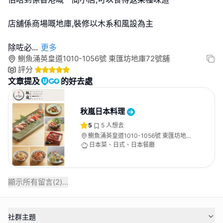
店舖係商場嘅地庫,裝修以木系和風設為主
除咗必
...
更多
鰂魚涌英皇道1010-1056號 東匯坊地庫72號舖
評分
文章提及
的好去處
秋嵐日本料理
5
5
人想去
鰂魚涌英皇道1010-1056號 東匯坊地庫
72號舖
日本菜、日式、日本餐廳
顯示所有留言(
2
)...
社群主題