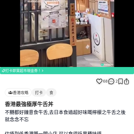
Loaded
:
Unmute
100.00%
打卡即賞超市現金券！
68
2
香港攻略
打卡
食
香港最強極厚牛舌丼
不嬲都好鐘意食牛舌,去日本食過超好味嘅檸檬之牛舌之後
就念念不忘
估唔到係香港嘅一間小店,可以食得返果種味道