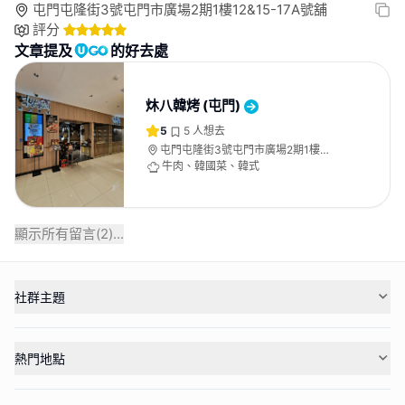
屯門屯隆街3號屯門市廣場2期1樓12&15-17A號舖
評分
文章提及
的好去處
炑八韓烤 (屯門)
5
5
人想去
屯門屯隆街3號屯門市廣場2期1樓
12&15-17A號舖
牛肉、韓國菜、韓式
顯示所有留言(
2
)...
社群主題
熱門地點