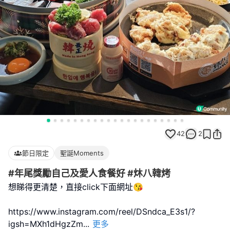
42
2
節日限定
聖誕Moments
#年尾獎勵自己及愛人食餐好 #炑八韓烤
想睇得更清楚，直接click下面網址😘
https://www.instagram.com/reel/DSndca_E3s1/?
igsh=MXh1dHgzZm
...
更多