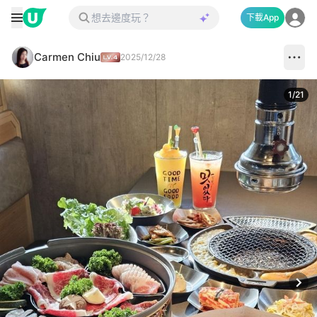
下載App
Carmen Chiu
2025/12/28
1
/
21
Next