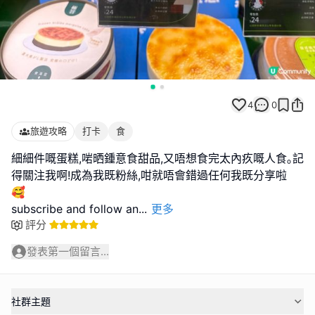
4
0
旅遊攻略
打卡
食
細細件嘅蛋糕,啱晒鍾意食甜品,又唔想食完太內疚嘅人食｡記
得關注我啊!成為我既粉絲,咁就唔會錯過任何我既分享啦
🥰
subscribe and follow an
...
更多
評分
發表第一個留言...
社群主題