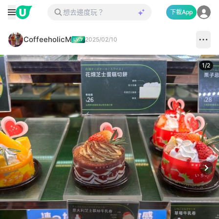
下載App
CoffeeholicM
2025/02/10
1
/
2
Next