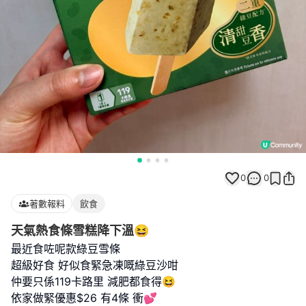
0
0
著數報料
飲食
天氣熱食條雪糕降下溫😆
最近食咗呢款綠豆雪條
超級好食 好似食緊急凍嘅綠豆沙咁
仲要只係119卡路里 減肥都食得😆