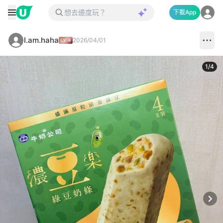
下載App
I.am.haha
2026/04/01
1
/
4
Next