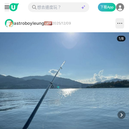
下載App
astroboyleung
2025/12/09
1
/
8
Next