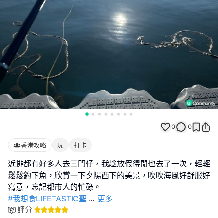
0
0
香港攻略
玩
打卡
近排都有好多人去三門仔，我趁放假得閒也去了一次，輕輕
鬆鬆釣下魚，欣賞一下夕陽西下的美景，吹吹海風好舒服好
#我想食LIFETASTIC聖
...
更多
評分