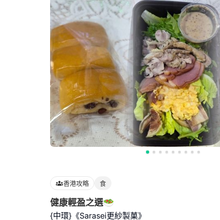
香港攻略
食
健康輕盈之選🥗
{中環}《Sarasei更紗製菓》