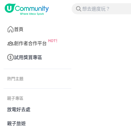
首頁
創作者合作平台
試用獎賞專區
熱門主題
親子專區
放電好去處
親子旅遊