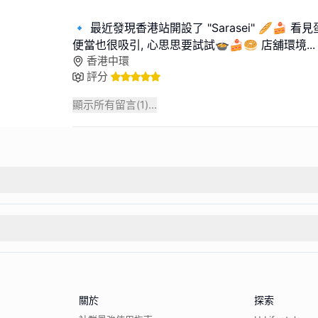
🔹️ 最近發現香港站開設了 "Sarasei" 🥖🍰
便當也很吸引, 心思思要試試🍲🍰🥯 店舖環境
...
香港中環
評分
顯示所有留言(
1
)...
關於
探索