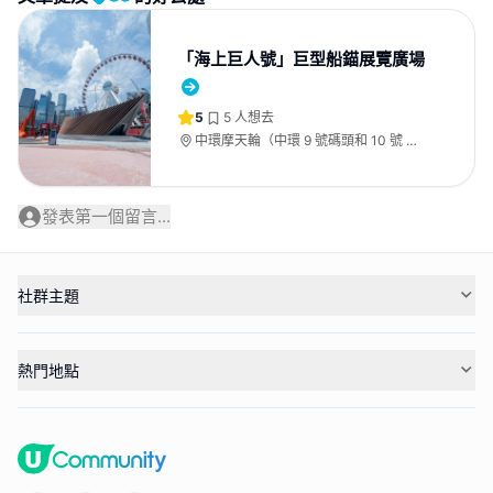
「海上巨人號」巨型船錨展覽廣場
5
5
人想去
中環摩天輪（中環 9 號碼頭和 10 號 碼
頭前方）
發表第一個留言...
社群主題
熱門地點