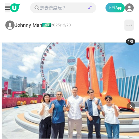
下載App
Johnny Man
2025/12/20
1
/
8
Next