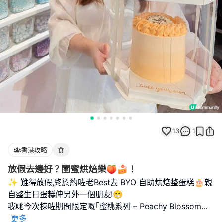
13
1
香港攻略
食
放假去邊好？閨蜜烘焙樂🍑🍰！
✨ 難得放假,終於約咗老Best去 BYO 自助烘焙整蛋糕🎂親
自整生日蛋糕俾另外一個朋友!😁
我哋今次揀咗期間限定嘅｢蜜桃系列 – Peachy Blossom
...
更多