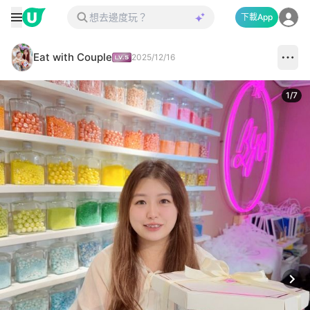
下載App
Eat with Couple
2025/12/16
1
/
7
Next