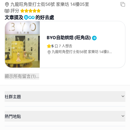
九龍旺角登打士街56號 家樂坊 14樓05室
評分
文章提及
的好去處
BYO自助烘焙 (旺角店)
5
7
人想去
九龍旺角登打士街56號 家樂坊 14樓05
室
顯示所有留言(
1
)...
社群主題
熱門地點