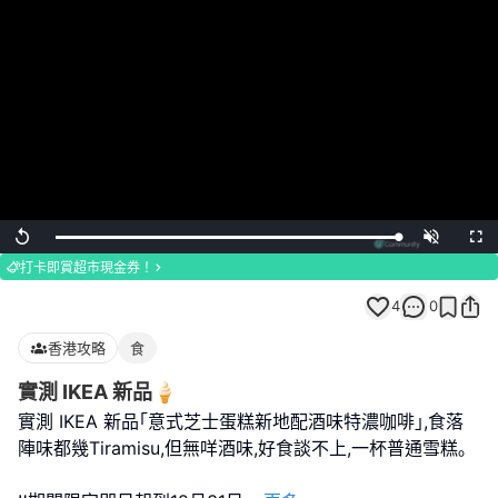
Loaded
:
Replay
Unmute
Full
100.00%
打卡即賞超市現金券！
4
0
香港攻略
食
實測 IKEA 新品🍦
實測 IKEA 新品｢意式芝士蛋糕新地配酒味特濃咖啡｣,食落
陣味都幾Tiramisu,但無咩酒味,好食談不上,一杯普通雪糕｡