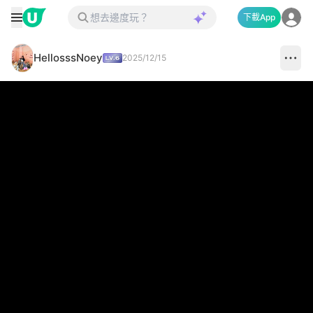
下載App
HellosssNoey
2025/12/15