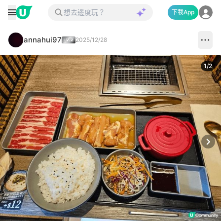
下載App
annahui97
2025/12/28
1
/
2
Next