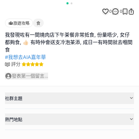
0
0
旅遊攻略
食
我發現咗有一間燒肉店下午茶餐非常抵食, 份量唔少, 女仔
都夠食, 👍🏻 有時仲會送支冷泡茶添, 成日一有時間就去嗰間
#我想去AIA嘉年華
評分
發表第一個留言...
社群主題
熱門地點