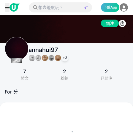
下載App
關注
annahui97
+
3
7
2
2
帖文
粉絲
已關注
For 分