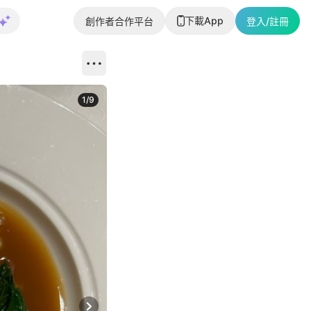
下載App
創作者合作平台
登入/註冊
1
/
9