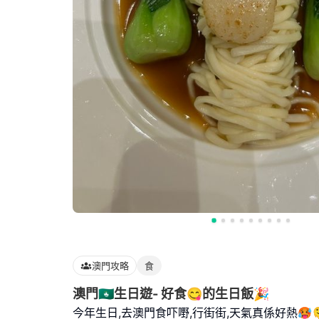
澳門攻略
食
澳門🇲🇴生日遊- 好食😋的生日飯🎉
今年生日,去澳門食吓嘢,行街街,天氣真係好熱🥵