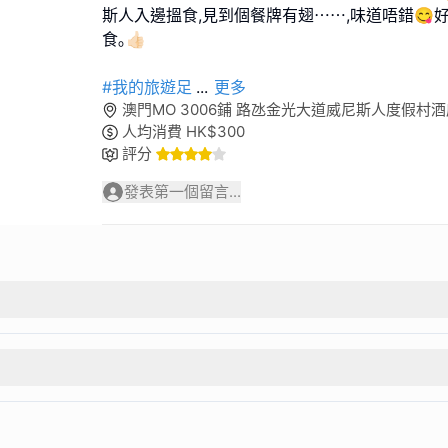
斯人入邊搵食,見到個餐牌有翅⋯⋯,味道唔錯😋好食🤤
食｡👍🏻
#我的旅遊足
...
更多
澳門MO 3006鋪 路氹金光大道威尼斯人度假村
人均消費
HK$
300
評分
發表第一個留言...