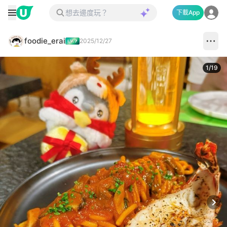
下載App
foodie_erai
2025/12/27
1
/
19
Next