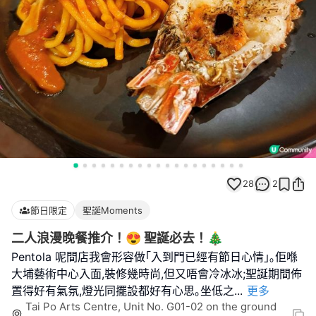
28
2
節日限定
聖誕Moments
二人浪漫晚餐推介！😍 聖誕必去！🎄
Pentola 呢間店我會形容做｢入到門已經有節日心情｣｡佢喺
大埔藝術中心入面,裝修幾時尚,但又唔會冷冰冰;聖誕期間佈
置得好有氣氛,燈光同擺設都好有心思｡坐低之
...
更多
Tai Po Arts Centre, Unit No. G01-02 on the ground