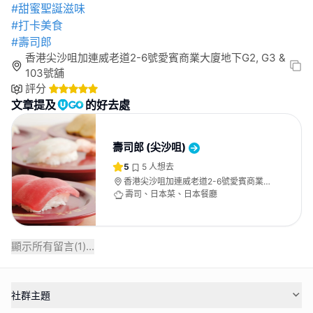
#甜蜜聖誕滋味
#打卡美食
#壽司郎
香港尖沙咀加連威老道2-6號愛賓商業大廈地下G2, G3 &
103號舖
評分
文章提及
的好去處
壽司郎 (尖沙咀)
5
5
人想去
香港尖沙咀加連威老道2-6號愛賓商業大
廈地下G2, G3 & 103號舖
壽司、日本菜、日本餐廳
顯示所有留言(
1
)...
社群主題