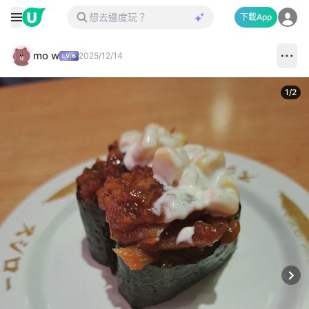
下載App
mo w
2025/12/14
1
/
2
Next