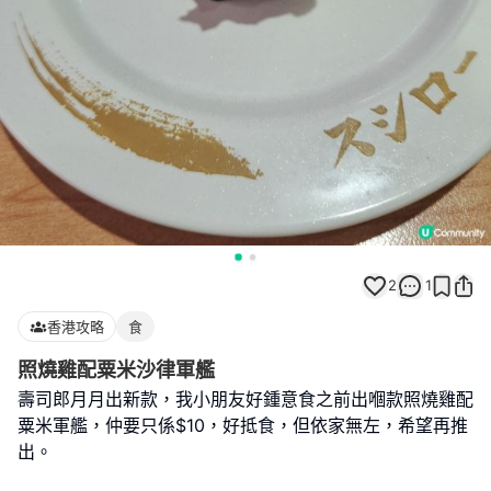
2
1
香港攻略
食
照燒雞配粟米沙律軍艦
壽司郎月月出新款，我小朋友好鍾意食之前出嗰款照燒雞配
粟米軍艦，仲要只係$10，好抵食，但依家無左，希望再推
出。