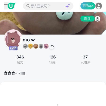
下載App
關注
mo w
+
27
346
126
37
帖文
粉絲
已關注
食食食~~!!!!!