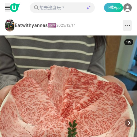
下載App
Eatwithyannes
2025/12/14
1
/
9
Next