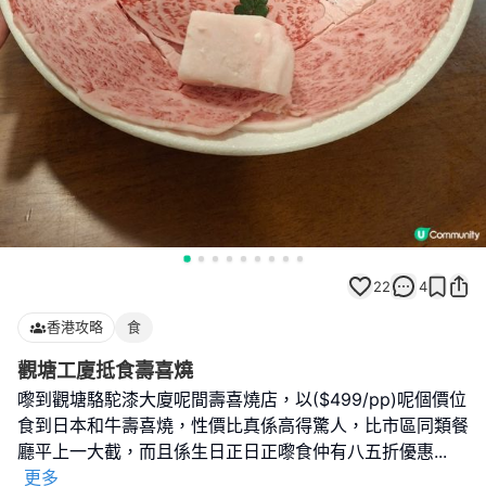
22
4
香港攻略
食
觀塘工廈抵食壽喜燒
嚟到觀塘駱駝漆大廈呢間壽喜燒店，以($499/pp)呢個價位
食到日本和牛壽喜燒，性價比真係高得驚人，比市區同類餐
廳平上一大截，而且係生日正日正嚟食仲有八五折優惠
...
更多