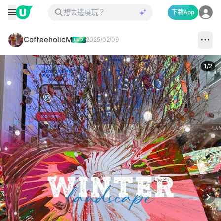
下載App
CoffeeholicM
2025/02/09
1
/
2
Next