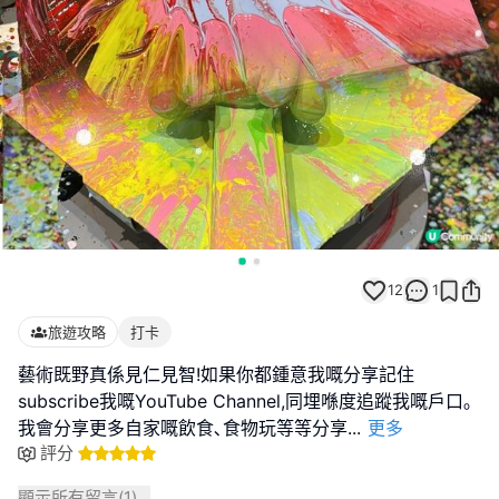
12
1
旅遊攻略
打卡
藝術既野真係見仁見智!如果你都鍾意我嘅分享記住
subscribe我嘅YouTube Channel,同埋喺度追蹤我嘅戶口｡
我會分享更多自家嘅飲食､食物玩等等分享
...
更多
評分
顯示所有留言(
1
)...