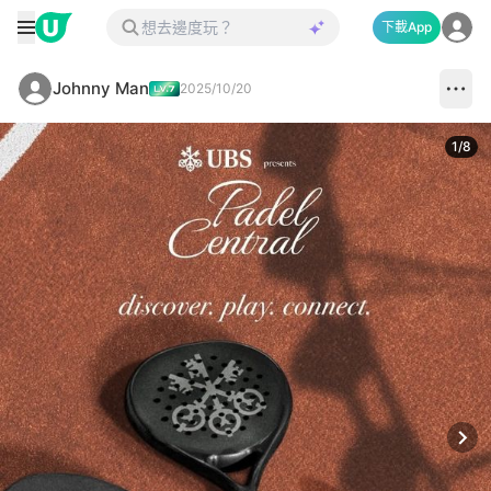
下載App
Johnny Man
2025/10/20
1
/
8
Next