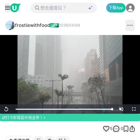
下載App
frostiewithfood
2026/04/06
Loaded
:
Replay
Unmute
Full
100.00%
打卡即賞超市現金券！
5
0