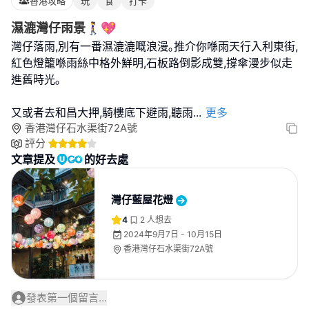
香港攻略
玩
食
打卡
濕漉灣仔雨景🚶‍♀️💖
灣仔落雨,別有一番濕漉漉嘅浪漫｡推介你喺雨天行入利東街,
紅色燈籠喺雨絲中格外鮮明,石板路倒影成雙,撐傘漫步似走
進舊時光｡
又或者去和昌大押,騎樓底下避雨,聽雨
...
更多
香港灣仔石水渠街72A號
評分
文章提及
的好去處
灣仔藍屋花燈
4
2
人想去
2024年9月7日 - 10月15日
香港灣仔石水渠街72A號
發表第一個留言...