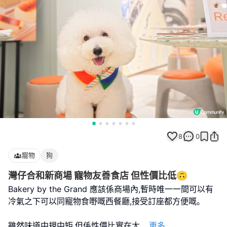
8
0
寵物
狗
灣仔合和新商場 寵物友善食店 但性價比低🙃
Bakery by the Grand 應該係商場內,暫時唯一一間可以有
冷氣之下可以同寵物食嘢嘅西餐廳,接受訂座都方便嘅｡
雖然味道中規中矩,但係性價比實在太
...
更多