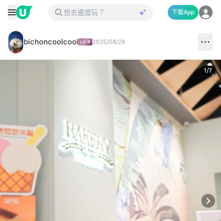
下載App
bichoncoolcool
2025/08/28
1
/
7
Next