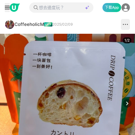
下載App
CoffeeholicM
2025/02/09
1
/
2
Next