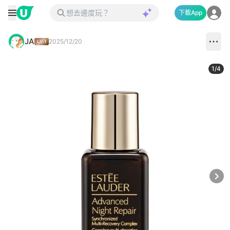
下載App
JA
2025/12/20
1
/
4
Next