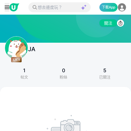
下載App
關注
JA
1
0
5
帖文
粉絲
已關注