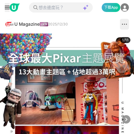
下載App
U Magazine
2025/12/30
1
/
11
Next