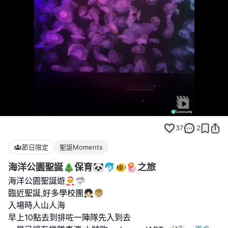
Loaded
:
Unmute
100.00%
37
2
節日限定
聖誕Moments
海洋公園聖誕🎄保育🐼🐬🐠🪼之旅
海洋公園聖誕遊🧑‍🎄🦈
臨近聖誕,好多學校團👧🏻👦🏼
入場時人山人海
早上10點去到排咗一陣隊先入到去