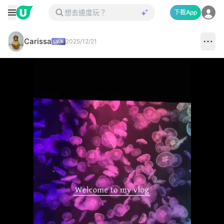
下載App
Carissa
2025/12/21