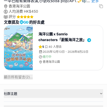
一早已經有樂隊表演,小號吹soda pop/APT.🎺🎼
...
更多
香港海洋公園
人均消費
HK$
450
評分
文章提及
的好去處
海洋公園 x Sanrio
characters「蔚藍海洋之旅」
5
40
人想去
2025年12月13日 - 2026年8月23日
進行中
香港海洋公園
顯示所有留言(
2
)...
社群主題