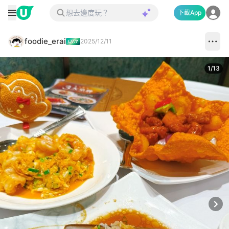
下載App
foodie_erai
2025/12/11
1
/
13
Next