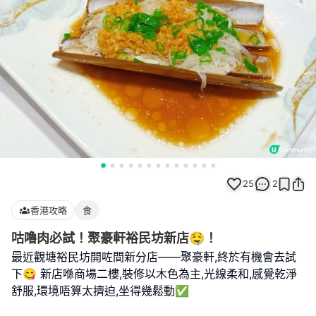
25
2
香港攻略
食
咕嚕肉必試！聚豪軒裕民坊新店🤤！
最近觀塘裕民坊開咗間新分店——聚豪軒,終於有機會去試
下😋 新店喺商場二樓,裝修以木色為主,光線柔和,感覺乾淨
舒服,環境唔算太擠迫,坐得幾鬆動✅