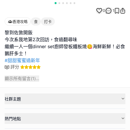
0
1
香港攻略
食
打卡
黎到佐敦開飯
今次系我地第2次回訪，食過翻尋味
繼續一人一個dinner set廚師發板鐵板燒😋海鮮新鮮！必食
#甜甜蜜蜜過新年
評分
顯示所有留言(
1
)...
社群主題
熱門地點