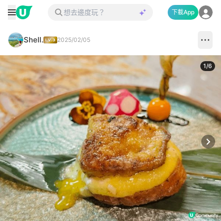
下載App
Shell.
2025/02/05
1
/
6
Next